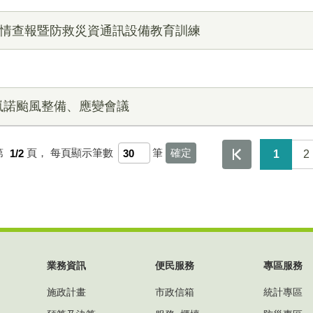
災情查報暨防救災資通訊設備教育訓練
嵐諾颱風整備、應變會議
第
1/2
頁，
每頁顯示筆數
筆
1
2
業務資訊
便民服務
專區服務
施政計畫
市政信箱
統計專區