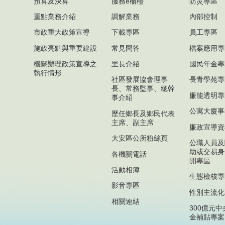
預算及決算
服務e櫃檯
防災專區
重點業務介紹
調解業務
內部控制
市政重大政策宣導
下載專區
員工專區
施政亮點與重要建設
常見問答
檔案應用專
機關辦理政策宣導之
里長介紹
國民年金專
執行情形
社區發展協會理事
長青學苑專
長、常務監事、總幹
廉能透明專
事介紹
公寓大廈事
歷任鄉長及鄉民代表
主席、副主席
廉政宣導資
大安區公所粉絲頁
公職人員及
助或交易身
各機關電話
開專區
活動相簿
生態檢核專
影音專區
性別主流化
相關連結
300億元
金補貼專案