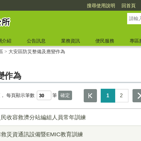
搜尋使用說明
回首頁
關介紹
公告訊息
業務資訊
便民服務
專區
區
>
大安區防災整備及應變作為
變作為
頁，
每頁顯示筆數
筆
1
2
區災民收容救濟分站編組人員常年訓練
年防救災資通訊設備暨EMIC教育訓練