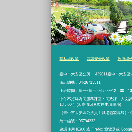
隱私權政策
資訊安全政策
政府網
臺中市大安區公所 439011臺中市大安區
市話總機：04-26713511
上班時間：週一~週五 08：00~12：00、13
中午不打烊為民服務課室：民政課、人文課
13：00 ）(因疫情因素暫停本項服務)
【臺中市大安區公所員工職場霸凌專線】04-267135
統一編號：05794232
建議使用 IE9.0 或 Firefox 瀏覽器或 Goo