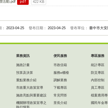
活動.pdf
pdf
422 KB
期：
2023-04-25
發布日期：
2023-04-25
發布單位：
臺中市大安
業務資訊
便民服務
專區服務
施政計畫
市政信箱
統計專區
預算及決算
服務e櫃檯
防災專區
重點業務介紹
調解業務
內部控制
市政重大政策宣導
下載專區
員工專區
施政亮點與重要建設
常見問答
檔案應用專
機關辦理政策宣導之
里長介紹
國民年金專
執行情形