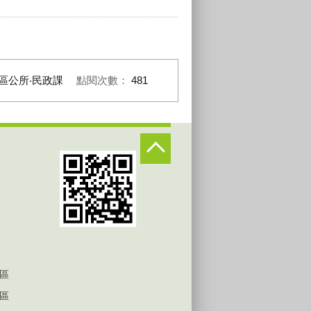
區公所‧民政課
點閱次數：
481
區
區