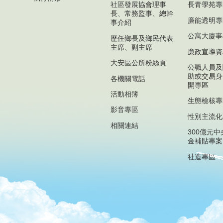
社區發展協會理事
長青學苑專
長、常務監事、總幹
廉能透明專
事介紹
公寓大廈事
歷任鄉長及鄉民代表
主席、副主席
廉政宣導資
大安區公所粉絲頁
公職人員及
助或交易身
各機關電話
開專區
活動相簿
生態檢核專
影音專區
性別主流化
相關連結
300億元
金補貼專案
社造專區