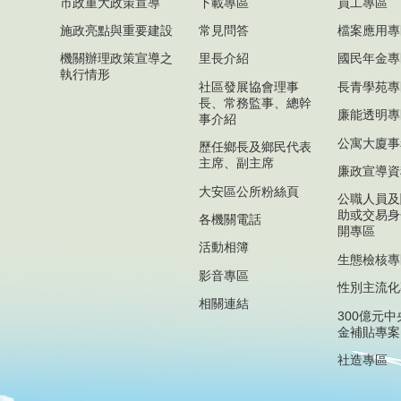
市政重大政策宣導
下載專區
員工專區
施政亮點與重要建設
常見問答
檔案應用專
機關辦理政策宣導之
里長介紹
國民年金專
執行情形
社區發展協會理事
長青學苑專
長、常務監事、總幹
廉能透明專
事介紹
公寓大廈事
歷任鄉長及鄉民代表
主席、副主席
廉政宣導資
大安區公所粉絲頁
公職人員及
助或交易身
各機關電話
開專區
活動相簿
生態檢核專
影音專區
性別主流化
相關連結
300億元
金補貼專案
社造專區