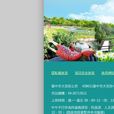
隱私權政策
資訊安全政策
政府網
臺中市大安區公所 439011臺中市大安區
市話總機：04-26713511
上班時間：週一~週五 08：00~12：00、13
中午不打烊為民服務課室：民政課、人文課
13：00 ）(因疫情因素暫停本項服務)