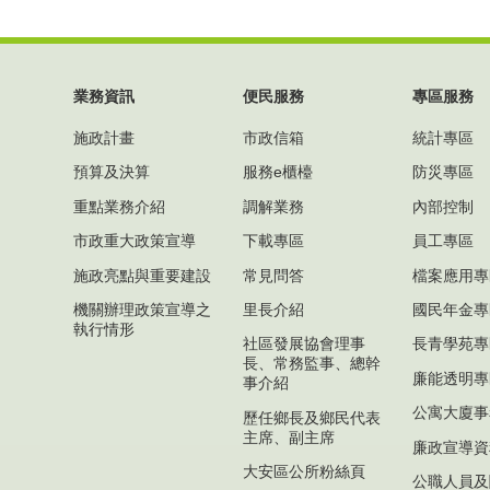
業務資訊
便民服務
專區服務
施政計畫
市政信箱
統計專區
預算及決算
服務e櫃檯
防災專區
重點業務介紹
調解業務
內部控制
市政重大政策宣導
下載專區
員工專區
施政亮點與重要建設
常見問答
檔案應用專
機關辦理政策宣導之
里長介紹
國民年金專
執行情形
社區發展協會理事
長青學苑專
長、常務監事、總幹
廉能透明專
事介紹
公寓大廈事
歷任鄉長及鄉民代表
主席、副主席
廉政宣導資
大安區公所粉絲頁
公職人員及