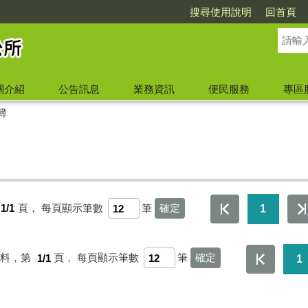
搜尋使用說明
回首頁
關介紹
公告訊息
業務資訊
便民服務
專區
簿
1/1
頁，
每頁顯示筆數
筆
1
資料，第
1/1
頁，
每頁顯示筆數
筆
1