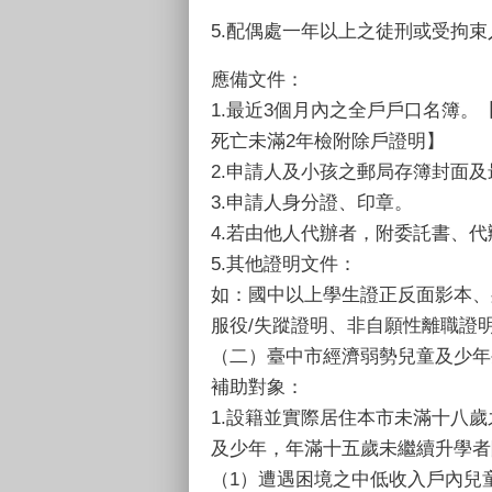
5.配偶處一年以上之徒刑或受拘
應備文件：
1.最近3個月內之全戶戶口名簿
死亡未滿2年檢附除戶證明】
2.申請人及小孩之郵局存簿封面
3.申請人身分證、印章。
4.若由他人代辦者，附委託書、
5.其他證明文件：
如：國中以上學生證正反面影本、
服役/失蹤證明、非自願性離職證
（二）臺中市經濟弱勢兒童及少年
補助對象：
1.設籍並實際居住本市未滿十八
及少年，年滿十五歲未繼續升學者
（1）遭遇困境之中低收入戶內兒