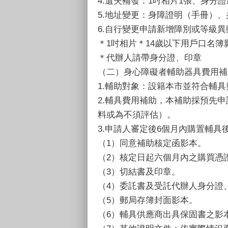
4.遺失補發：1吋相片1張、身分
5.地址變更：身障證明（手冊）
6.自行變更申請新增障別或等級異
＊1吋相片＊14歲以下用戶口名簿
＊代辦人請帶身分證、印章
（二）身心障礙者輔助器具費用補
1.輔助對象：設籍本市並符合輔
2.輔具費用補助，本補助採預先
料或為不須評估）。
3.申請人審定後6個月內購置輔
（1）同意補助核定函影本。
（2）核定日起六個月內之購買憑
（3）切結書及印章。
（4）委託書及受託代辦人身分證
（5）郵局存簿封面影本。
（6）輔具供應商出具保固書之影