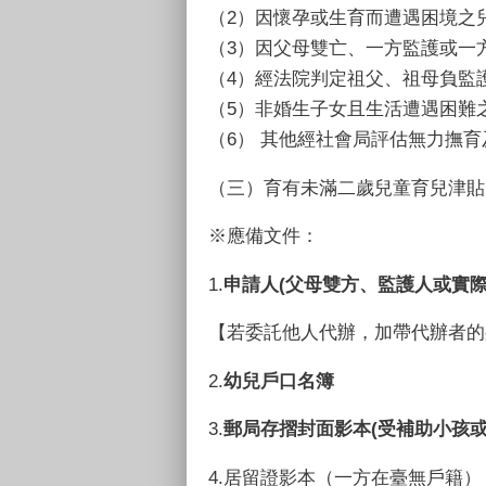
（2）因懷孕或生育而遭遇困境之
（3）因父母雙亡、一方監護或一
（4）經法院判定祖父、祖母負監
（5）非婚生子女且生活遭遇困難
（6） 其他經社會局評估無力撫
（三）育有未滿二歲兒童育兒津貼
※
應備文件：
1.
申請人
(
父母雙方、監護人或實
【若委託他人代辦，加帶代辦者的
2.
幼兒戶口名簿
3.
郵局存摺
封面影本
(
受補助小孩
4.
居留證影本（一方在臺無戶籍）