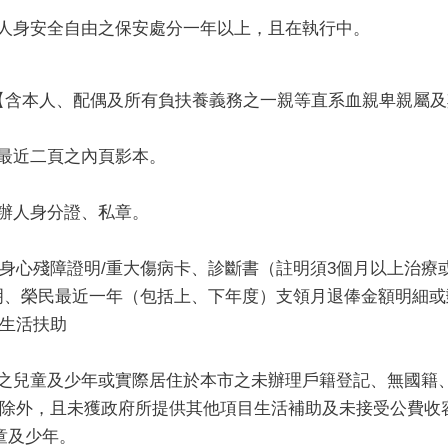
束人身安全自由之保安處分一年以上，且在執行中。
。【含本人、配偶及所有負扶養義務之一親等直系血親卑親屬
及最近二頁之內頁影本。
代辦人身分證、私章。
身心殘障證明/重大傷病卡、診斷書（註明須3個月以上治療
明、榮民最近一年（包括上、下年度）支領月退俸金額明細
生活扶助
歲之兒童及少年或實際居住於本市之未辦理戶籍登記、無國籍
除外，且未獲政府所提供其他項目生活補助及未接受公費收
童及少年。