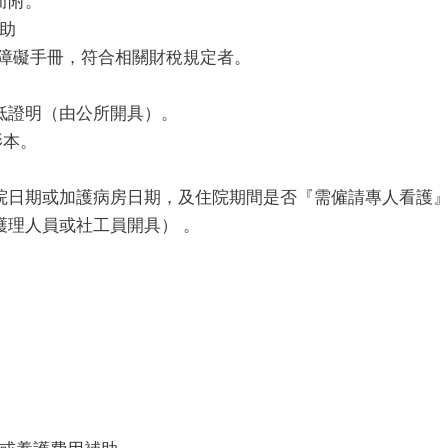
而附。
助
心障礙手冊，符合相關財稅規定者。
低證明（由公所開具）。
影本。
院日期或加護病房日期，及住院期間是否『需僱請專人看護
護理人員或社工員開具） 。
元