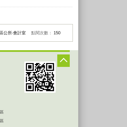
區公所‧會計室
點閱次數：
150
區
區