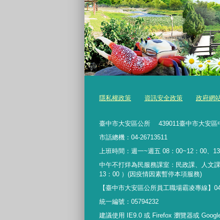
隱私權政策
資訊安全政策
政府網
臺中市大安區公所 439011臺中市大安區
市話總機：04-26713511
上班時間：週一~週五 08：00~12：00、13
中午不打烊為民服務課室：民政課、人文課
13：00 ）(因疫情因素暫停本項服務)
【臺中市大安區公所員工職場霸凌專線】04-267135
統一編號：05794232
建議使用 IE9.0 或 Firefox 瀏覽器或 Goo