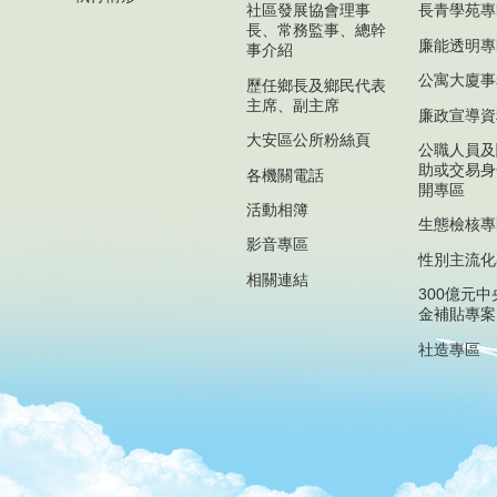
社區發展協會理事
長青學苑專
長、常務監事、總幹
廉能透明專
事介紹
公寓大廈事
歷任鄉長及鄉民代表
主席、副主席
廉政宣導資
大安區公所粉絲頁
公職人員及
助或交易身
各機關電話
開專區
活動相簿
生態檢核專
影音專區
性別主流化
相關連結
300億元
金補貼專案
社造專區