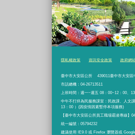
隱私權政策
資訊安全政策
政府網
臺中市大安區公所 439011臺中市大安區
市話總機：04-26713511
上班時間：週一~週五 08：00~12：00、13
中午不打烊為民服務課室：民政課、人文課
13：00 ）(因疫情因素暫停本項服務)
【臺中市大安區公所員工職場霸凌專線】04-267135
統一編號：05794232
建議使用 IE9.0 或 Firefox 瀏覽器或 Goo