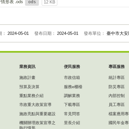
形表 .ods
ods
12 KB
期：
2024-05-01
發布日期：
2024-05-01
發布單位：
臺中市大安
業務資訊
便民服務
專區服務
施政計畫
市政信箱
統計專區
預算及決算
服務e櫃檯
防災專區
重點業務介紹
調解業務
內部控制
市政重大政策宣導
下載專區
員工專區
施政亮點與重要建設
常見問答
檔案應用專
機關辦理政策宣導之
里長介紹
國民年金專
執行情形