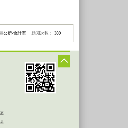
區公所‧會計室
點閱次數：
389
區
區