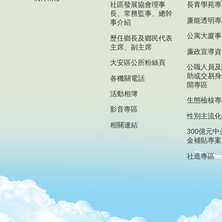
社區發展協會理事
長青學苑專
長、常務監事、總幹
廉能透明專
事介紹
公寓大廈事
歷任鄉長及鄉民代表
主席、副主席
廉政宣導資
大安區公所粉絲頁
公職人員及
助或交易身
各機關電話
開專區
活動相簿
生態檢核專
影音專區
性別主流化
相關連結
300億元
金補貼專案
社造專區