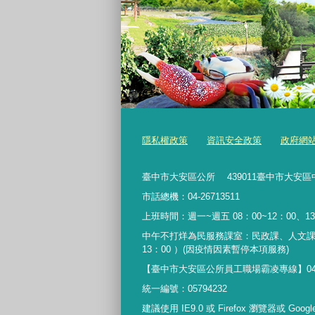
隱私權政策
資訊安全政策
政府網
臺中市大安區公所 439011臺中市大安區
市話總機：04-26713511
上班時間：週一~週五 08：00~12：00、13
中午不打烊為民服務課室：民政課、人文課
13：00 ）(因疫情因素暫停本項服務)
【臺中市大安區公所員工職場霸凌專線】04-267135
統一編號：05794232
建議使用 IE9.0 或 Firefox 瀏覽器或 Goo