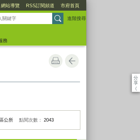
網站導覽
RSS訂閱頻道
市府首頁
進階搜尋
服務
分
享
《
區公所
點閱次數：
2043