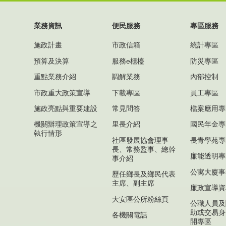
業務資訊
便民服務
專區服務
施政計畫
市政信箱
統計專區
預算及決算
服務e櫃檯
防災專區
重點業務介紹
調解業務
內部控制
市政重大政策宣導
下載專區
員工專區
施政亮點與重要建設
常見問答
檔案應用專
機關辦理政策宣導之
里長介紹
國民年金專
執行情形
社區發展協會理事
長青學苑專
長、常務監事、總幹
廉能透明專
事介紹
公寓大廈事
歷任鄉長及鄉民代表
主席、副主席
廉政宣導資
大安區公所粉絲頁
公職人員及
助或交易身
各機關電話
開專區