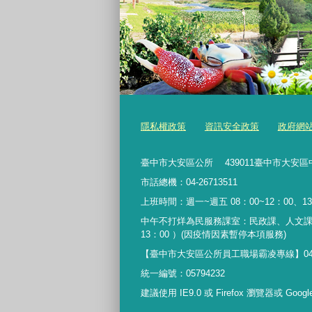
隱私權政策
資訊安全政策
政府網
臺中市大安區公所 439011臺中市大安區
市話總機：04-26713511
上班時間：週一~週五 08：00~12：00、13
中午不打烊為民服務課室：民政課、人文課
13：00 ）(因疫情因素暫停本項服務)
【臺中市大安區公所員工職場霸凌專線】04-267135
統一編號：05794232
建議使用 IE9.0 或 Firefox 瀏覽器或 Goo