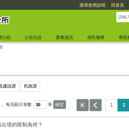
搜尋使用說明
回首頁
關介紹
公告訊息
業務資訊
便民服務
專區
答
及建設課
民政課
頁，
每頁顯示筆數
筆
1
2
再出境的限制為何？