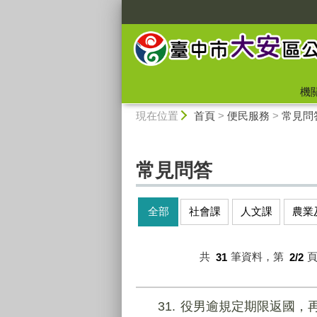
:::
機
:::
現在位置
首頁
>
便民服務
>
常見問
常見問答
全部
社會課
人文課
農業
共
31
筆資料，第
2/2
31
役男逾規定期限返國，