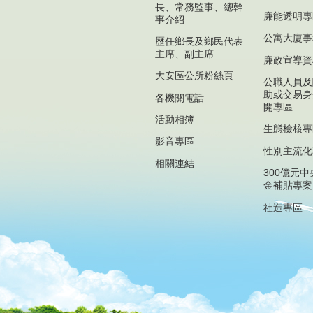
長、常務監事、總幹
廉能透明專
事介紹
公寓大廈事
歷任鄉長及鄉民代表
主席、副主席
廉政宣導資
大安區公所粉絲頁
公職人員及
助或交易身
各機關電話
開專區
活動相簿
生態檢核專
影音專區
性別主流化
相關連結
300億元
金補貼專案
社造專區