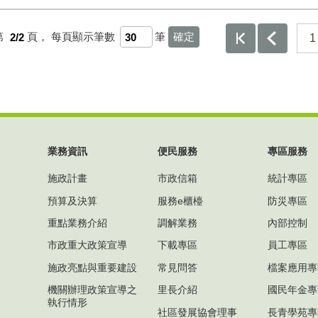
第
2/2
頁，
每頁顯示筆數
筆
1
業務資訊
便民服務
專區服務
施政計畫
市政信箱
統計專區
預算及決算
服務e櫃檯
防災專區
重點業務介紹
調解業務
內部控制
市政重大政策宣導
下載專區
員工專區
施政亮點與重要建設
常見問答
檔案應用專
機關辦理政策宣導之
里長介紹
國民年金專
執行情形
社區發展協會理事
長青學苑專