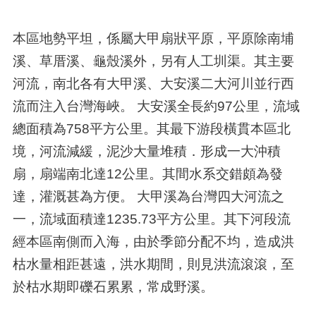
本區地勢平坦，係屬大甲扇狀平原，平原除南埔
溪、草厝溪、龜殼溪外，另有人工圳渠。其主要
河流，南北各有大甲溪、大安溪二大河川並行西
流而注入台灣海峽。 大安溪全長約97公里，流域
總面積為758平方公里。其最下游段橫貫本區北
境，河流減緩，泥沙大量堆積．形成一大沖積
扇，扇端南北達12公里。其間水系交錯頗為發
達，灌溉甚為方便。 大甲溪為台灣四大河流之
一，流域面積達1235.73平方公里。其下河段流
經本區南側而入海，由於季節分配不均，造成洪
枯水量相距甚遠，洪水期間，則見洪流滾滾，至
於枯水期即礫石累累，常成野溪。