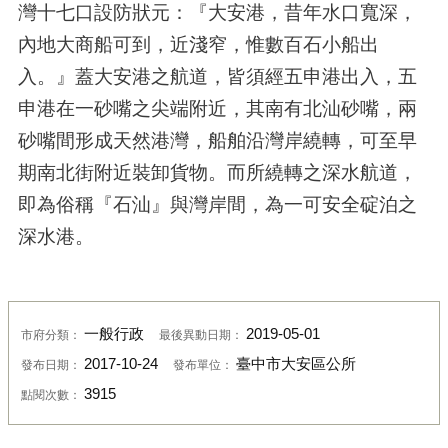
灣十七口設防狀元：『大安港，昔年水口寬深，
內地大商船可到，近淺窄，惟數百石小船出
入。』蓋大安港之航道，皆須經五申港出入，五
申港在一砂嘴之尖端附近，其南有北汕砂嘴，兩
砂嘴間形成天然港灣，船舶沿灣岸繞轉，可至早
期南北街附近裝卸貨物。而所繞轉之深水航道，
即為俗稱『石汕』與灣岸間，為一可安全碇泊之
深水港。
一般行政
2019-05-01
市府分類：
最後異動日期：
2017-10-24
臺中市大安區公所
發布日期：
發布單位：
3915
點閱次數：