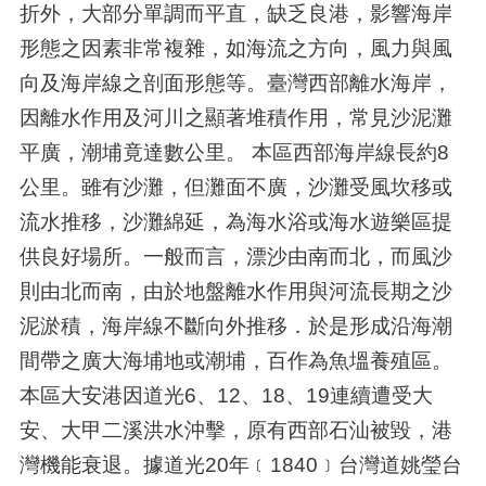
折外，大部分單調而平直，缺乏良港，影響海岸
形態之因素非常複雜，如海流之方向，風力與風
向及海岸線之剖面形態等。臺灣西部離水海岸，
因離水作用及河川之顯著堆積作用，常見沙泥灘
平廣，潮埔竟達數公里。 本區西部海岸線長約8
公里。雖有沙灘，但灘面不廣，沙灘受風坎移或
流水推移，沙灘綿延，為海水浴或海水遊樂區提
供良好場所。一般而言，漂沙由南而北，而風沙
則由北而南，由於地盤離水作用與河流長期之沙
泥淤積，海岸線不斷向外推移．於是形成沿海潮
間帶之廣大海埔地或潮埔，百作為魚塭養殖區。
本區大安港因道光6、12、18、19連續遭受大
安、大甲二溪洪水沖擊，原有西部石汕被毀，港
灣機能衰退。據道光20年﹝1840﹞台灣道姚瑩台